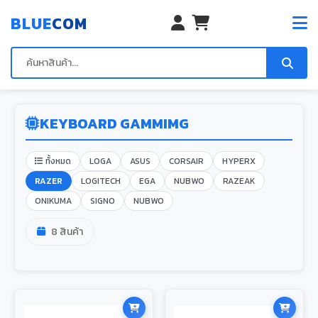
BLUE
COM
KEYBOARD GAMMIMG
ทั้งหมด
LOGA
ASUS
CORSAIR
HYPERX
RAZER
LOGITECH
EGA
NUBWO
RAZEAK
ONIKUMA
SIGNO
NUBWO
8 สินค้า